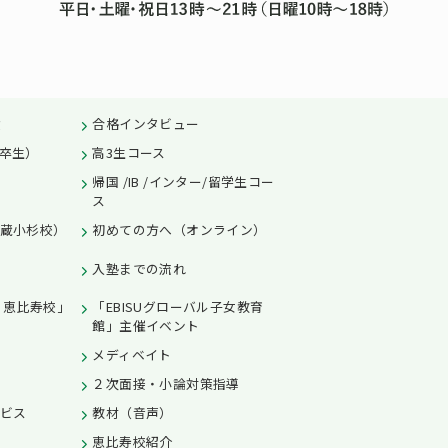
績
合格インタビュー
卒生）
高3生コース
帰国 /IB /インター/留学生コー
ス
蔵小杉校）
初めての方へ（オンライン）
入塾までの流れ
L 恵比寿校」
「EBISUグローバル子女教育
館」主催イベント
メディベイト
２次面接・小論対策指導
ビス
教材（音声）
恵比寿校紹介