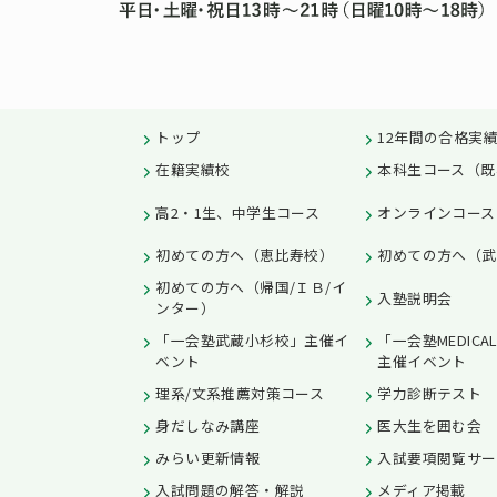
トップ
12年間の合格実
在籍実績校
本科生コース（既
高2・1生、中学生コース
オンラインコース
初めての方へ（恵比寿校）
初めての方へ（武
初めての方へ（帰国/ＩＢ/イ
入塾説明会
ンター）
「一会塾武蔵小杉校」主催イ
「一会塾MEDICA
ベント
主催イベント
理系/文系推薦対策コース
学力診断テスト
身だしなみ講座
医大生を囲む会
みらい更新情報
入試要項閲覧サー
入試問題の解答・解説
メディア掲載