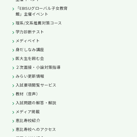
「EBISUグローバル子女教育
館」主催イベント
理系/文系推薦対策コース
学力診断テスト
メディベイト
身だしなみ講座
医大生を囲む会
２次面接・小論対策指導
みらい更新情報
入試要項閲覧サービス
教材（音声）
入試問題の解答・解説
メディア掲載
恵比寿校紹介
恵比寿校へのアクセス