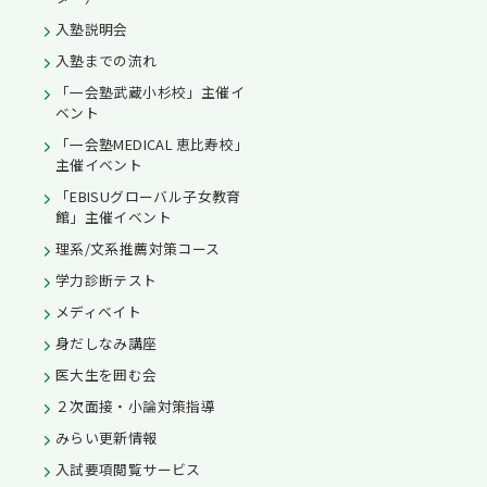
入塾説明会
入塾までの流れ
「一会塾武蔵小杉校」主催イ
ベント
「一会塾MEDICAL 恵比寿校」
主催イベント
「EBISUグローバル子女教育
館」主催イベント
理系/文系推薦対策コース
学力診断テスト
メディベイト
身だしなみ講座
医大生を囲む会
２次面接・小論対策指導
みらい更新情報
入試要項閲覧サービス