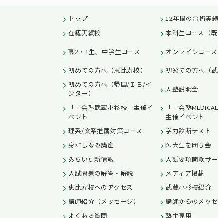
トップ
12年間の合格実
在籍実績校
本科生コース（既
高2・1生、中学生コース
オンラインコース
初めての方へ（恵比寿校）
初めての方へ（武
初めての方へ（帰国/ＩＢ/イ
入塾説明会
ンター）
「一会塾武蔵小杉校」主催イ
「一会塾MEDICA
ベント
主催イベント
理系/文系推薦対策コース
学力診断テスト
身だしなみ講座
医大生を囲む会
みらい更新情報
入試要項閲覧サー
入試問題の解答・解説
メディア掲載
恵比寿校へのアクセス
武蔵小杉校紹介
講師紹介（メッセージ）
講師からのメッセ
よくある質問
塾生専用