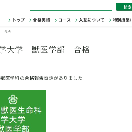
検
索:
トップ
合格実績
コース
入塾について
特別授業
部 合格
学大学 獣医学部 合格
 獣医学科の合格報告電話がありました。