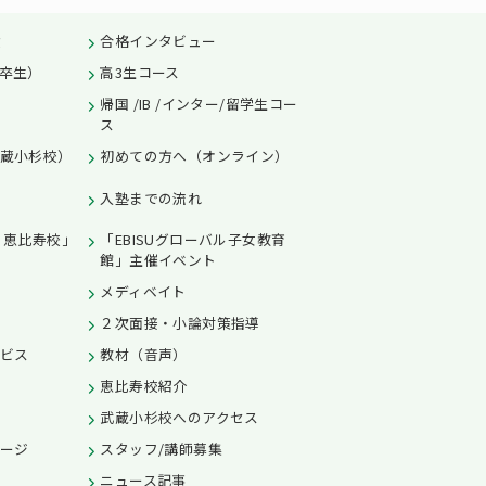
績
合格インタビュー
卒生）
高3生コース
帰国 /IB /インター/留学生コー
ス
蔵小杉校）
初めての方へ（オンライン）
入塾までの流れ
L 恵比寿校」
「EBISUグローバル子女教育
館」主催イベント
メディベイト
２次面接・小論対策指導
ビス
教材（音声）
恵比寿校紹介
武蔵小杉校へのアクセス
ージ
スタッフ/講師募集
ニュース記事