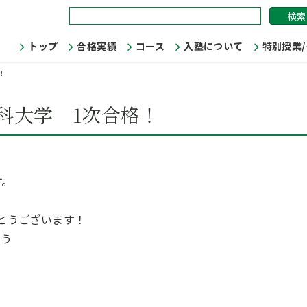
検
索:
トップ
合格実績
コース
入塾について
特別授業
！
科大学 1次合格！
す。
学
とうございます！
ょう