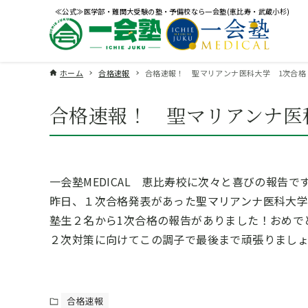
≪公式≫医学部・難関大受験の塾・予備校なら一会塾(恵比寿・武蔵小杉)
ホーム
合格速報
合格速報！ 聖マリアンナ医科大学 1次合格
合格速報！ 聖マリアンナ医
一会塾MEDICAL 恵比寿校に次々と喜びの報告で
昨日、１次合格発表があった聖マリアンナ医科大
塾生２名から1次合格の報告がありました！おめで
２次対策に向けてこの調子で最後まで頑張りまし
合格速報