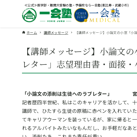
≪公式≫医学部・難関大受験の塾・予備校なら一会塾(恵比寿・武蔵小杉)
ホーム
講師メッセージ
【講師メッセージ】小論文の小窓「小論
【講師メッセージ】小論文の
レター」志望理由書・面接・
「小論文の添削は生徒へのラブレター」 宮
記者歴四半世紀、私はこのキャリアを活かして、
講師で、ひたすら生徒の原稿に赤ペンを入れてい
てキャリアウーマンを装っているが、家に帰ると一
れるアルバイトみたいなもんだし、お手軽だなあ
い、添削たあ、これまた責任が重い。