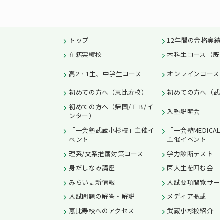
トップ
12年間の合格実
在籍実績校
本科生コース（既
高2・1生、中学生コース
オンラインコース
初めての方へ（恵比寿校）
初めての方へ（武
初めての方へ（帰国/ＩＢ/イ
入塾説明会
ンター）
「一会塾武蔵小杉校」主催イ
「一会塾MEDICA
ベント
主催イベント
理系/文系推薦対策コース
学力診断テスト
身だしなみ講座
医大生を囲む会
みらい更新情報
入試要項閲覧サー
入試問題の解答・解説
メディア掲載
恵比寿校へのアクセス
武蔵小杉校紹介