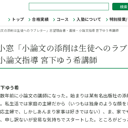
検
索:
トップ
合格実績
コース
入塾について
特別授業
文の添削は生徒へのラブレター」志望理由書・面接・小論文指導 宮下ゆう希講師
小窓「小論文の添削は生徒へのラブ
小論文指導 宮下ゆう希講師
下ゆう希
十数年前に小論文の講師になった。始まりは某有名出版社の添
た。私生活では家庭の主婦だから（いつもは独身のような顔を
応主婦で、しかしあんまり家事は好きではない）、ま、家で
と、申し訳ないが安易な気持ちでスタートした。ところがどっ