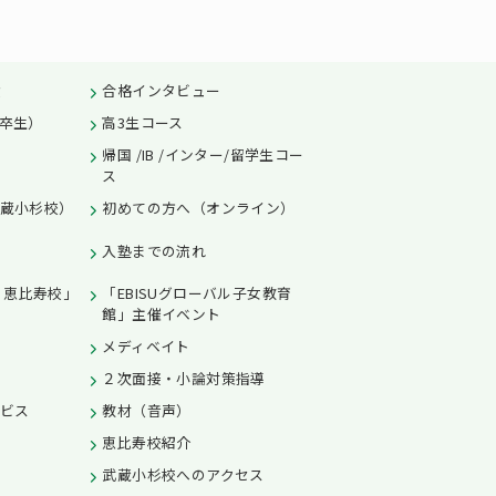
績
合格インタビュー
卒生）
高3生コース
帰国 /IB /インター/留学生コー
ス
蔵小杉校）
初めての方へ（オンライン）
入塾までの流れ
L 恵比寿校」
「EBISUグローバル子女教育
館」主催イベント
メディベイト
２次面接・小論対策指導
ビス
教材（音声）
恵比寿校紹介
武蔵小杉校へのアクセス