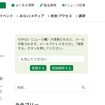
よくある質問
塾生専用
ニュース記事
/イベント
みらい/メディア
校舎/アクセス
講師
TOPICS（ニュース欄）が更新されると、メール
が送られます。メールアドレスを入力し「登録
する」ボタンを押してください。
削
し
や
こ
カテゴリー