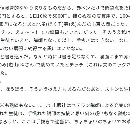
通信教育的なやり取りなものだから、赤ペンだけで問題点を指
0
円とすると、
1
日
10
枚で
5000
円。捕らぬ狸の皮算用で、
100
稼ぎになるなあと
北叟(ほくそ)笑(え)んだのも束の間だった。
、えっ、えぇ～～！ てな誤算もいいとこだった。そのうえ私
い生徒といえど、講師となった以上、手抜きはできない。なに
ていない展開に納得する訳にはいかない。
ほど書き込んだ。なんと時には書き足りなくて、裏面にまで赤
のみ)遊山(ゆさん)で眺めていたヒデッチ（これは夫のニック
った。
。
心、ほうほう、そういう捉え方もあるんだなあと、ストンと納
新米も熟練もない。まして出版社はベテラン講師による充実の
された生徒は、手慣れた講師の指摘と思い何の疑いもなく読む
なろうと、ここは手抜きで適当に、ちょちょいのちょいでお