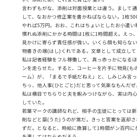
言わずもがな、添削は対面授業とは違う。まして
して、なおかつ修正案を書かねばならない。
1
枚
50
やれば
5
万円。おお、これはちょいとしたお小遣い
慣れぬ添削にかかる時間は
1
枚に
1
時間超え。えっ
見かけに寄らず責任感が強い。いくら顔も知らな
物書きの
端(はし)くれである。文章として成立し
私は記者経験をフル稼働して、真っ赤っかになる
ンを走らせた。すると、コーヒーを片手に
物見(も
ーム）が、「まるで手紙だねえ」と、しみじみ言
ちっ、
他人事(ひとごと)だと思って気楽なもんだぜ
私は横目でちらりと夫を睨みつけながら、実は内
していた。
若葉マークの講師なれど、相手の生徒にとっては
削などと
謳(うた)うのが常だ。きっと答案を返却
ずだ。となると、時給に換算して1
時間がン百円に
を濁してはならぬだろう。