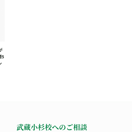
が
要5
ン