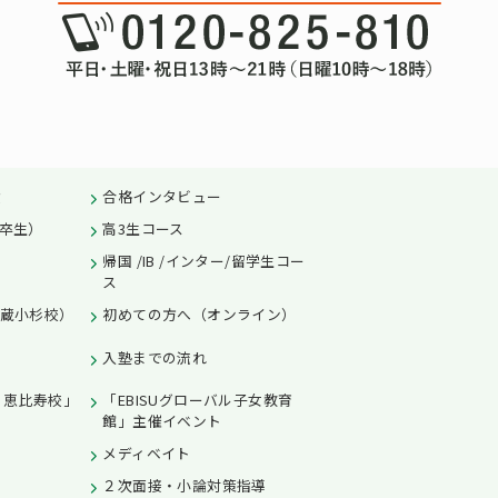
績
合格インタビュー
卒生）
高3生コース
帰国 /IB /インター/留学生コー
ス
蔵小杉校）
初めての方へ（オンライン）
入塾までの流れ
L 恵比寿校」
「EBISUグローバル子女教育
館」主催イベント
メディベイト
２次面接・小論対策指導