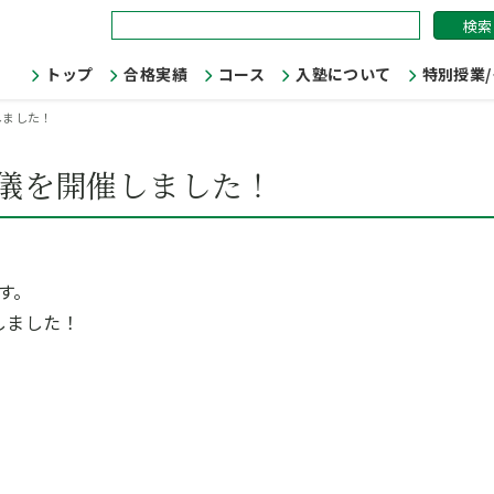
検
索:
トップ
合格実績
コース
入塾について
特別授業
しました！
儀を開催しました！
す。
しました！