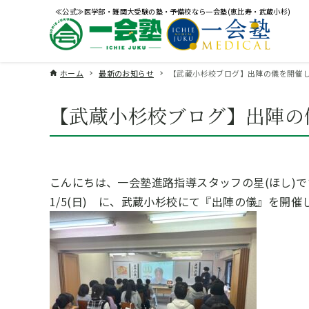
≪公式≫医学部・難関大受験の塾・予備校なら一会塾(恵比寿・武蔵小杉)
ホーム
最新のお知らせ
【武蔵小杉校ブログ】出陣の儀を開催
【武蔵小杉校ブログ】出陣の
こんにちは、一会塾進路指導スタッフの星(ほし)で
1/5(日) に、武蔵小杉校にて『出陣の儀』を開催