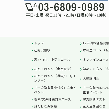
トップ
12年間の合格実
在籍実績校
本科生コース（既
高2・1生、中学生コース
オンラインコース
初めての方へ（恵比寿校）
初めての方へ（武
初めての方へ（帰国/ＩＢ/イ
入塾説明会
ンター）
「一会塾武蔵小杉校」主催イ
「一会塾MEDICA
ベント
主催イベント
理系/文系推薦対策コース
学力診断テスト
身だしなみ講座
医大生を囲む会