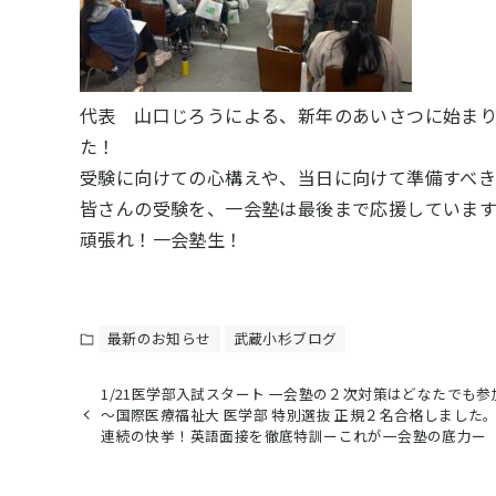
代表 山口じろうによる、新年のあいさつに始ま
た！
受験に向けての心構えや、当日に向けて準備すべ
皆さんの受験を、一会塾は最後まで応援していま
頑張れ！一会塾生！
最新のお知らせ
武蔵小杉ブログ
1/21医学部入試スタート 一会塾の２次対策はどなたでも参
～国際医療福祉大 医学部 特別選抜 正規２名合格しました。
連続の快挙！英語面接を徹底特訓ーこれが一会塾の底力ー