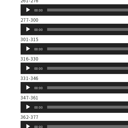
261-276
ー
プ
音
ヤ
00:00
レ
声
ー
277-300
ー
プ
音
ヤ
00:00
レ
声
ー
301-315
ー
プ
音
ヤ
00:00
レ
声
ー
316-330
ー
プ
音
ヤ
00:00
レ
声
ー
331-346
ー
プ
音
ヤ
00:00
レ
声
ー
347-361
ー
プ
音
ヤ
00:00
レ
声
ー
362-377
ー
プ
音
ヤ
00:00