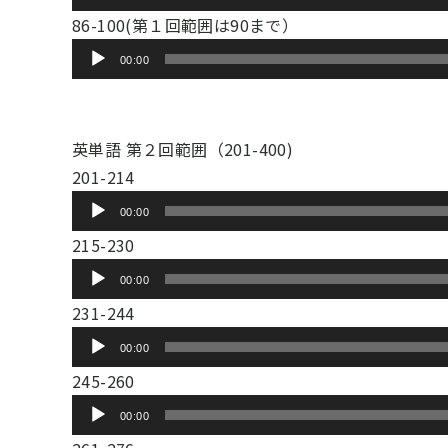
レ
声
ー
86-100(第１回範囲は90まで）
ー
プ
音
ヤ
00:00
レ
声
ー
ー
プ
ヤ
レ
英単語 第２回範囲（201-400)
ー
ー
201-214
ヤ
音
00:00
ー
声
215-230
プ
音
00:00
レ
声
231-244
ー
プ
音
ヤ
00:00
レ
声
ー
245-260
ー
プ
音
ヤ
00:00
レ
声
ー