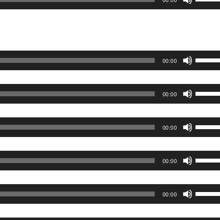
00:00
ー
リ
ム
ュ
調
ー
節
ム
ボ
に
00:00
調
リ
は
節
ュ
上
ボ
に
00:00
ー
下
リ
は
ム
矢
ュ
上
ボ
調
印
00:00
ー
下
リ
節
キ
ム
矢
ュ
に
ー
ボ
調
印
00:00
ー
は
を
リ
節
キ
ム
上
使
ュ
に
ー
ボ
調
下
00:00
っ
ー
は
を
リ
節
矢
て
ム
上
使
ュ
に