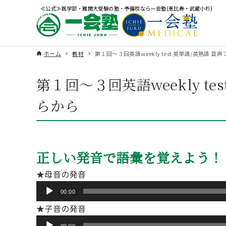
≪公式≫医学部・難関大受験の塾・予備校なら一会塾(恵比寿・武蔵小杉)
ホーム
教材
第１回～３回英語weekly test 英単語/英熟語 
第１回～３回英語weekly t
らから
正しい発音で語彙を覚えよう！
★母音の発音
音
00:00
声
★子音の発音
プ
音