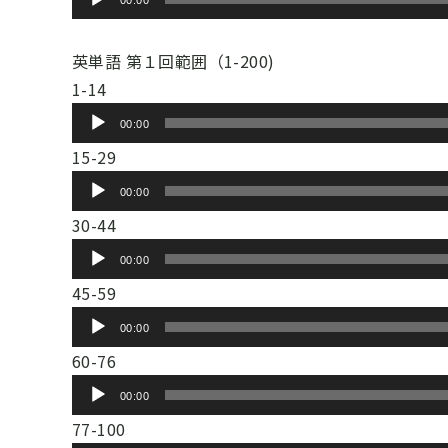
00:00
レ
声
ー
プ
英単語 第１回範囲（1-200)
ヤ
レ
1-14
ー
ー
音
00:00
ヤ
声
15-29
ー
プ
音
00:00
レ
声
30-44
ー
プ
音
ヤ
00:00
レ
声
ー
45-59
ー
プ
音
ヤ
00:00
レ
声
ー
60-76
ー
プ
音
ヤ
00:00
レ
声
ー
77-100
ー
プ