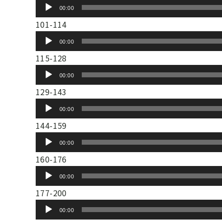
音
ヤ
00:00
レ
声
ー
101-114
ー
プ
音
ヤ
00:00
レ
声
ー
115-128
ー
プ
音
ヤ
00:00
レ
声
ー
129-143
ー
プ
音
ヤ
00:00
レ
声
ー
144-159
ー
プ
音
ヤ
00:00
レ
声
ー
160-176
ー
プ
音
ヤ
00:00
レ
声
ー
177-200
ー
プ
音
ヤ
00:00
レ
声