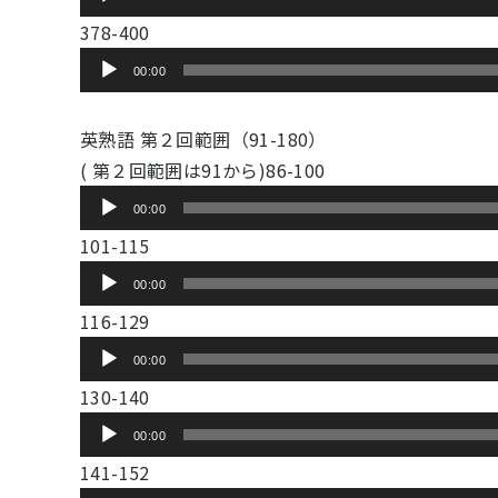
レ
声
ー
378-400
ー
プ
音
ヤ
00:00
レ
声
ー
ー
プ
英熟語 第２回範囲（91-180）
ヤ
レ
( 第２回範囲は91から)86-100
ー
ー
音
00:00
ヤ
声
101-115
ー
プ
音
00:00
レ
声
116-129
ー
プ
音
ヤ
00:00
レ
声
ー
130-140
ー
プ
音
ヤ
00:00
レ
声
ー
141-152
ー
プ