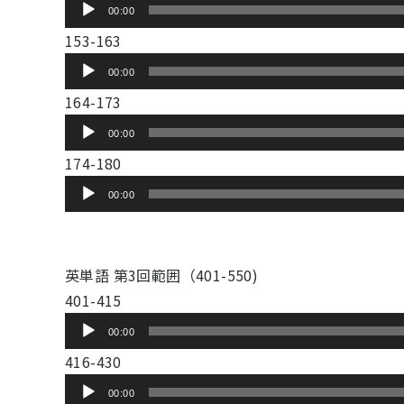
音
ヤ
00:00
レ
声
ー
153-163
ー
プ
音
ヤ
00:00
レ
声
ー
164-173
ー
プ
音
ヤ
00:00
レ
声
ー
174-180
ー
プ
音
ヤ
00:00
レ
声
ー
ー
プ
ヤ
レ
英単語 第3回範囲（401-550)
ー
ー
401-415
ヤ
音
00:00
ー
声
416-430
プ
音
00:00
レ