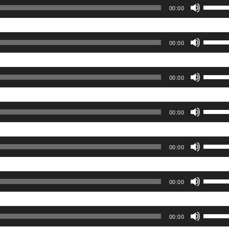
印
く
ボ
調
下
00:00
っ
ー
は
キ
だ
リ
節
矢
て
ム
上
ー
さ
ュ
に
印
く
ボ
調
下
00:00
を
い。
ー
は
キ
だ
リ
節
矢
使
ム
上
ー
さ
ュ
に
印
っ
ボ
調
下
00:00
を
い。
ー
は
キ
て
リ
節
矢
使
ム
上
ー
く
ュ
に
印
っ
ボ
調
下
00:00
を
だ
ー
は
キ
て
リ
節
矢
使
さ
ム
上
ー
く
ュ
に
印
っ
ボ
い。
調
下
00:00
を
だ
ー
は
キ
て
リ
節
矢
使
さ
ム
上
ー
く
ュ
に
印
っ
ボ
い。
調
下
00:00
を
だ
ー
は
キ
て
リ
節
矢
使
さ
ム
上
ー
く
ュ
に
印
っ
ボ
い。
調
下
00:00
を
だ
ー
は
キ
て
リ
節