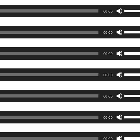
ム
上
っ
い。
ュ
に
を
だ
ボ
調
下
00:00
て
ー
は
使
さ
リ
節
矢
く
ム
上
っ
い。
ュ
に
印
だ
ボ
調
下
00:00
て
ー
は
キ
さ
リ
節
矢
く
ム
上
ー
い。
ュ
に
印
だ
ボ
調
下
00:00
を
ー
は
キ
さ
リ
節
矢
使
ム
上
ー
い。
ュ
に
印
っ
ボ
調
下
00:00
を
ー
は
キ
て
リ
節
矢
使
ム
上
ー
く
ュ
に
印
っ
ボ
調
下
00:00
を
だ
ー
は
キ
て
リ
節
矢
使
さ
ム
上
ー
く
ュ
に
印
っ
ボ
い。
調
下
00:00
を
だ
ー
は
キ
て
リ
節
矢
使
さ
ム
上
ー
く
ュ
に
印
っ
ボ
い。
調
下
00:00
を