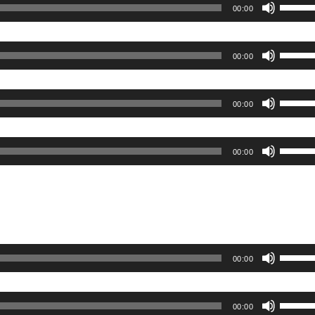
く
ボ
調
下
00:00
っ
い。
ー
は
を
だ
リ
節
矢
て
ム
上
使
さ
ュ
に
印
く
ボ
調
下
00:00
っ
い。
ー
は
キ
だ
リ
節
矢
て
ム
上
ー
さ
ュ
に
印
く
ボ
調
下
00:00
を
い。
ー
は
キ
だ
リ
節
矢
使
ム
上
ー
さ
ュ
に
印
っ
ボ
調
下
00:00
を
い。
ー
は
キ
て
リ
節
矢
使
ム
上
ー
く
ュ
に
印
っ
調
下
を
だ
ー
は
キ
て
節
矢
使
さ
ム
上
ー
く
に
印
っ
い。
調
下
を
だ
ボ
は
キ
00:00
て
節
矢
使
さ
リ
上
ー
く
に
印
っ
い。
ュ
下
を
だ
ボ
は
キ
00:00
て
ー
矢