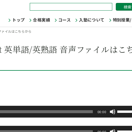
検
索:
トップ
合格実績
コース
入塾について
特別授業
音声ファイルはこちらから
est 英単語/英熟語 音声ファイルはこ
ボ
00:00
リ
ュ
ボ