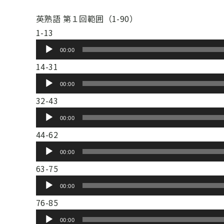
ー
ー
プ
英熟語 第１回範囲（1-90）
ヤ
レ
1-13
ー
ー
音
00:00
ヤ
声
14-31
ー
プ
音
00:00
レ
声
32-43
ー
プ
音
ヤ
00:00
レ
声
ー
44-62
ー
プ
音
ヤ
00:00
レ
声
ー
63-75
ー
プ
音
ヤ
00:00
レ
声
ー
76-85
ー
プ
音
ヤ
00:00