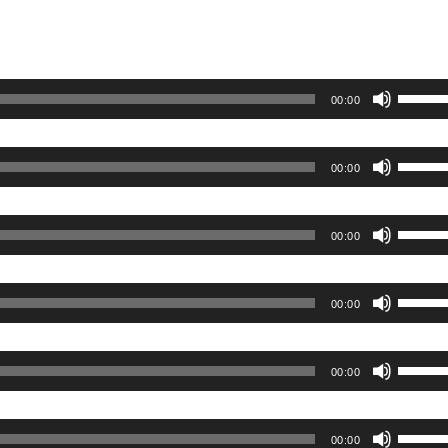
矢
使
さ
ム
上
ー
く
ュ
に
印
っ
い。
調
下
を
だ
ー
は
キ
て
節
矢
使
さ
ム
上
ー
く
ボ
に
印
00:00
っ
い。
調
下
を
だ
リ
は
キ
て
節
矢
使
さ
ュ
上
ー
く
ボ
に
印
00:00
っ
い。
ー
下
を
だ
リ
は
キ
て
ム
矢
使
さ
ュ
上
ー
く
ボ
調
印
00:00
っ
い。
ー
下
を
だ
リ
節
キ
て
ム
矢
使
さ
ュ
に
ー
く
ボ
調
印
00:00
っ
い。
ー
は
を
だ
リ
節
キ
て
ム
上
使
さ
ュ
に
ー
く
ボ
調
下
00:00
っ
い。
ー
は
を
だ
リ
節
矢
て
ム
上
使
さ
ュ
に
印
く
ボ
調
下
00:00
っ
い。
ー