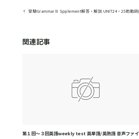
受験GrammarⅢ Spplement解答・解説 UNIT24・25助動詞(1
関連記事
第１回～３回英語weekly test 英単語/英熟語 音声ファ