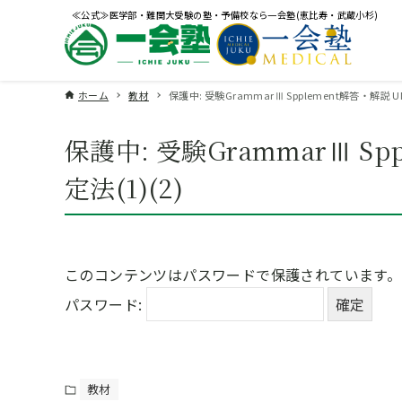
≪公式≫医学部・難関大受験の塾・予備校なら一会塾(恵比寿・武蔵小杉)
ホーム
教材
保護中: 受験GrammarⅢ Spplement解答・解説 UN
保護中: 受験GrammarⅢ Sp
定法(1)(2)
このコンテンツはパスワードで保護されています
パスワード:
教材