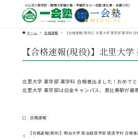
≪公式≫医学部・難関大受験の塾・予備校なら一会塾(恵比寿・武蔵小杉)
ホーム
合格速報
【合格速報(現役)】北里大学 薬学部 薬学科 
【合格速報(現役)】北里大学
北里大学 薬学部 薬学科 合格者出ました！おめで
北里大学 薬学部は白金キャンパス、恵比寿駅が最
合格速報
【合格速報(既卒)】明治大学 政治経済学部 経済学科 合格