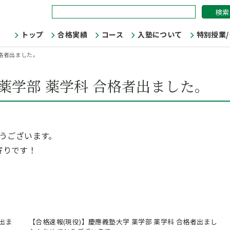
検
索:
トップ
合格実績
コース
入塾について
特別授業
合格者出ました。
 薬学部 薬学科 合格者出ました。
とうございます。
寄りです！
者出ま
【合格速報(現役)】慶應義塾大学 薬学部 薬学科 合格者出まし