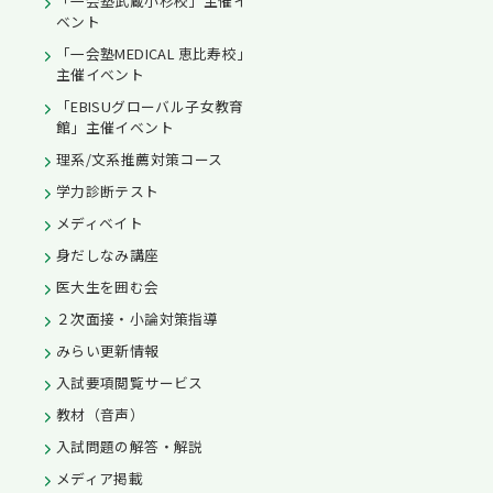
「一会塾武蔵小杉校」主催イ
ベント
「一会塾MEDICAL 恵比寿校」
主催イベント
「EBISUグローバル子女教育
館」主催イベント
理系/文系推薦対策コース
学力診断テスト
メディベイト
身だしなみ講座
医大生を囲む会
２次面接・小論対策指導
みらい更新情報
入試要項閲覧サービス
教材（音声）
入試問題の解答・解説
メディア掲載