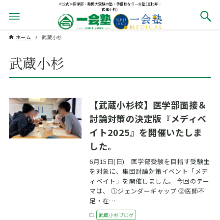
≪公式≫医学部・難関大受験の塾・予備校なら一会塾(恵比寿・
武蔵小杉)
ホーム
武蔵小杉
武蔵小杉
【武蔵小杉校】医学部面接＆
討論対策の決定版『メディベ
イト2025』を開催いたしま
した。
6月15日(日) 医学部受験を目指す受験生
を対象に、集団討論対策イベント「メデ
ィベイト」を開催しました。 今回のテー
マは、 ①ジェンダーギャップ ②医師不
足・在…
武蔵小杉ブログ