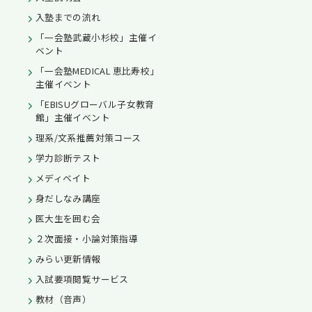
入塾までの流れ
「一会塾武蔵小杉校」主催イ
ベント
「一会塾MEDICAL 恵比寿校」
主催イベント
「EBISUグローバル子女教育
館」主催イベント
理系/文系推薦対策コース
学力診断テスト
メディベイト
身だしなみ講座
医大生を囲む会
２次面接・小論対策指導
みらい更新情報
入試要項閲覧サービス
教材（音声）