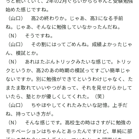
っと続いていて、
2
年の
2
月ぐらいからちゃんと受験勉強
始めた感じですね。
（山口） 高
2
の終わりか。じゃあ、高
3
になる手前
ね。じゃあ、そんなに勉強していなかったんだね。
（N） そうですね。
（山口） その割にはってごめんね。成績よかったじゃ
ん、模試とか。
（N） あれはたぶんトリックみたいな感じで。トリッ
クというか、高
2
のあの時期の模試ってすごい簡単じゃ
ないですか。別に勉強ができてというわけじゃなく、た
またま取れていいやつがあって、それを見せびらかして
いたら、塾とかが優しくしてくれた。（笑）
（山口） ちやほやしてくれたみたいな記憶。上手だ
ね、持っていき方が。
（N） そんな感じです。高校生の時はさすがに勉強の
モチベーションはちゃんとあったんですけど、単純に部