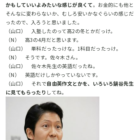
かもしていいよみたいな感じが良くて
。お金的にも他と
そんなに変わらないか、むしろ安いかなぐらいの感じだ
ったので、入ろうと思いました。
（山口） 入塾したのって高
2
の冬とかだっけ。
（N） 高
3
の
4
月だと思います。
（山口） 単科だったっけな。
1
科目だったっけ。
（N） そうです。佐々木さん。
（山口） 佐々木先生の英語だったね。
（N） 英語だけしかやっていないです。
（山口） それで
自由英作文とかを、いろいろ鍋谷先生
に見てもらったり
してね。