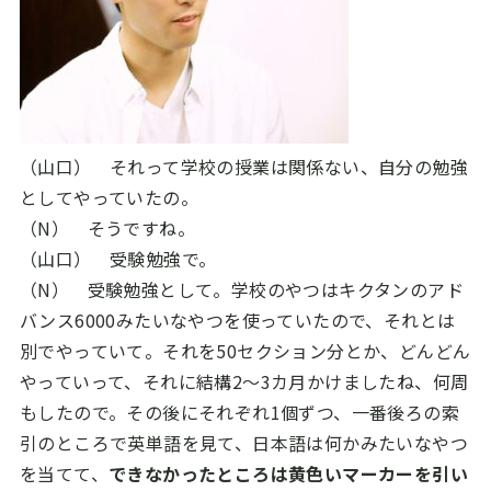
（山口） それって学校の授業は関係ない、自分の勉強
としてやっていたの。
（N） そうですね。
（山口） 受験勉強で。
（N） 受験勉強として。学校のやつはキクタンのアド
バンス
6000
みたいなやつを使っていたので、それとは
別でやっていて。それを
50
セクション分とか、どんどん
やっていって、それに結構
2
～
3
カ月かけましたね、何周
もしたので。その後にそれぞれ
1
個ずつ、一番後ろの索
引のところで英単語を見て、日本語は何かみたいなやつ
を当てて、
できなかったところは黄色いマーカーを引い