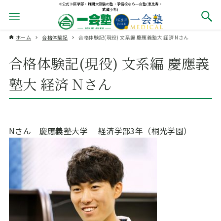
≪公式≫医学部・難関大受験の塾・予備校なら一会塾(恵比寿・
武蔵小杉)
ホーム
合格体験記
合格体験記(現役) 文系編 慶應義塾大 経済 Nさん
合格体験記(現役) 文系編 慶應義
塾大 経済 Nさん
Nさん 慶應義塾大学 経済学部
3
年（桐光学園）