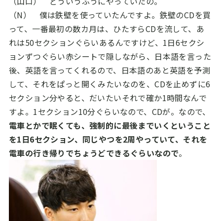
（山口） どういうふうにやっていたの。
（N） 僕は鉄壁を使っていたんですよ。鉄壁の
CD
を買
って、一番最初の数カ月は、ひたすら
CD
を流して、あ
れは
50
セクションぐらいあるんですけど、
1
日
6
セクシ
ョンずつぐらい赤シートで隠しながら、日本語を言った
後、英語を言ってくれるので、日本語のあと英語を予測
して、それをぱっと開くみたいなのを、
CD
を止めずに
6
セクション分やると、だいたいそれで確か
1
時間なんで
すよ。
1
セクション
10
分ぐらいなので、
CD
が。なので、
電車とかで眠くても、強制的に最後までいくということ
を1日6セクション、同じやつを2周やっていて、それを
電車の行き帰りでちょうどできるぐらいなので
。