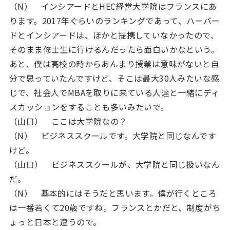
（N） インシアードと
HEC
経営大学院はフランスにあ
ります。
2017
年ぐらいのランキングであって、ハーバー
ドとインシアードは、ほかと提携していなかったので、
そのまま修士生に行けるんだったら面白いかなという。
あと、僕は高校の時からあんまり授業は意味がないと自
分で思っていたんですけど、そこは最大
30
人みたいな感
じで、社会人で
MBA
を取りに来ている人達と一緒にディ
スカッションをすることも多いみたいで。
（山口） ここは大学院なの？
（N） ビジネススクールです。大学院と同じなんです
けど。
（山口） ビジネススクールが、大学院と同じ扱いなん
だ。
（N） 基本的にはそうだと思います。僕が行くところ
は一番若くて
20
歳ですね。フランスとかだと、制度がち
ょっと日本と違うので。