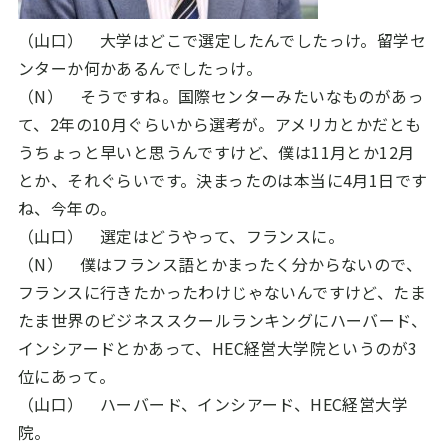
（山口） 大学はどこで選定したんでしたっけ。留学セ
ンターか何かあるんでしたっけ。
（N） そうですね。国際センターみたいなものがあっ
て、
2
年の
10
月ぐらいから選考が。アメリカとかだとも
うちょっと早いと思うんですけど、僕は
11
月とか
12
月
とか、それぐらいです。決まったのは本当に
4
月
1
日です
ね、今年の。
（山口） 選定はどうやって、フランスに。
（N） 僕はフランス語とかまったく分からないので、
フランスに行きたかったわけじゃないんですけど、たま
たま世界のビジネススクールランキングにハーバード、
インシアードとかあって、
HEC
経営大学院というのが
3
位にあって。
（山口） ハーバード、インシアード、
HEC
経営大学
院。