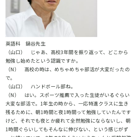
英語科 鍋谷先生
（山口） じゃあ、高校
3
年間を振り返って、どこから
勉強し始めたという認識ですか。
（N） 高校の時は、めちゃめちゃ部活が大変だったの
で。
（山口） ハンドボール部ね。
（N） はい。スポーツ推薦で入った生徒がいるぐらい
大変な部活で。
1
年生の時から、一応特進クラスに生き
残るために、朝
1
時間と夜
1
時間って勉強していたんです
けど、それでも夜とか疲れて全然勉強にならないし、朝
1
時間ぐらいしてもそんなに伸びない、という感じがず