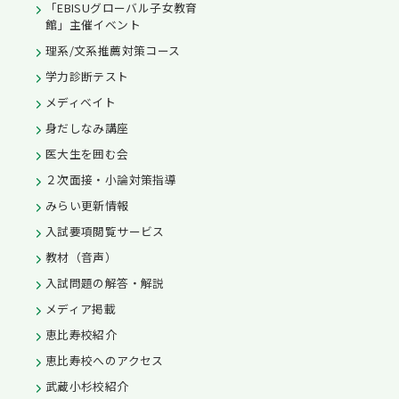
「EBISUグローバル子女教育
館」主催イベント
理系/文系推薦対策コース
学力診断テスト
メディベイト
身だしなみ講座
医大生を囲む会
２次面接・小論対策指導
みらい更新情報
入試要項閲覧サービス
教材（音声）
入試問題の解答・解説
メディア掲載
恵比寿校紹介
恵比寿校へのアクセス
武蔵小杉校紹介