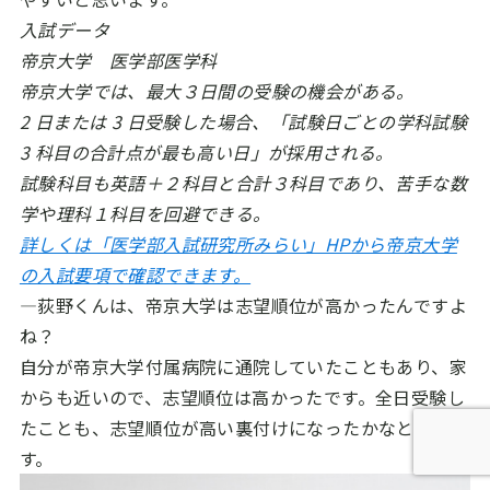
入試データ
帝京大学 医学部医学科
帝京大学では、最大３日間の受験の機会がある。
2 日または 3 日受験した場合、「試験日ごとの学科試験
3 科目の合計点が最も高い日」が採用される。
試験科目も英語＋２科目と合計３科目であり、苦手な数
学や理科１科目を回避できる。
詳しくは「医学部入試研究所みらい」HPから帝京大学
の入試要項で確認できます。
―荻野くんは、帝京大学は志望順位が高かったんですよ
ね？
自分が帝京大学付属病院に通院していたこともあり、家
からも近いので、志望順位は高かったです。全日受験し
たことも、志望順位が高い裏付けになったかなと思いま
す。