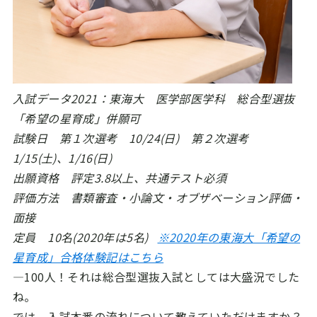
入試データ2021：東海大 医学部医学科 総合型選抜
「希望の星育成」併願可
試験日 第１次選考 10/24(日) 第２次選考
1/15(土)、1/16(日)
出願資格 評定3.8以上、共通テスト必須
評価方法 書類審査・小論文・オブザベーション評価・
面接
定員 10名(2020年は5名)
※2020年の東海大「希望の
星育成」合格体験記はこちら
―100人！それは総合型選抜入試としては大盛況でした
ね。
では、入試本番の流れについて教えていただけますか？