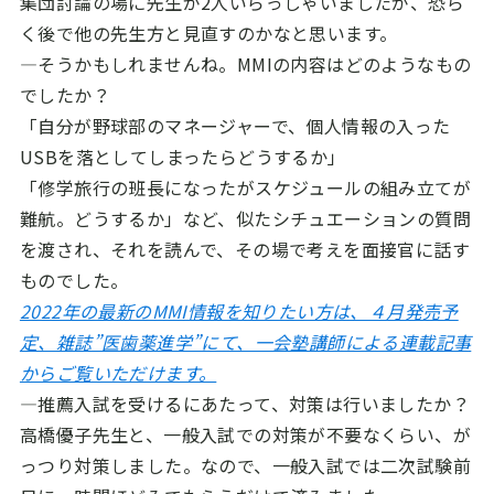
集団討論の場に先生が2人いらっしゃいましたが、恐ら
く後で他の先生方と見直すのかなと思います。
―そうかもしれませんね。MMIの内容はどのようなもの
でしたか？
「自分が野球部のマネージャーで、個人情報の入った
USBを落としてしまったらどうするか」
「修学旅行の班長になったがスケジュールの組み立てが
難航。どうするか」など、似たシチュエーションの質問
を渡され、それを読んで、その場で考えを面接官に話す
ものでした。
2022年の最新のMMI情報を知りたい方は、４月発売予
定、雑誌”医歯薬進学”にて、一会塾講師による連載記事
からご覧いただけます。
―推薦入試を受けるにあたって、対策は行いましたか？
高橋優子先生と、一般入試での対策が不要なくらい、が
っつり対策しました。なので、一般入試では二次試験前