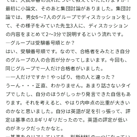
最初に小論文、そのあと集団討論がありました。集団討
論では、男女6～7人のグループでディスカッションをし
て、その様子をみていた先生3人に、ディスカッション
の内容をまとめて2～3分で説明するという流れです。
―グループは受験番号順とか？
はい、受験番号順です。なので、合格者をみたとき自分
のグループの人の合否が分かってしまいます。今回も、
同じグループで一人だけ合格者がいました。
―一人だけですか！やっぱり、他の人と違った？
うーん・・・正直、わかりません。あまり話さないタイ
プでしたし、自分のほうがしっかり発言できた自信もあ
ります。それを考えると、やはり内申点の比重が大きい
のかなと思いました。自分は英語が足を引っ張って、評
定は基準の3.8ギリギリだったので。英語の評定が低い
のがネックだったかなと。
―基準をクリアしていても、判断材料の一つになってい