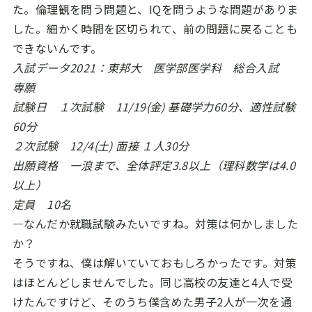
た。倫理観を問う問題と、IQを問うような問題がありま
した。細かく時間を区切られて、前の問題に戻ることも
できないんです。
入試データ2021：東邦大 医学部医学科 総合入試
専願
試験日 １次試験 11/19(金) 基礎学力60分、適性試験
60分
２次試験 12/4(土) 面接 １人30分
出願資格 一浪まで、全体評定3.8以上（理科数学は4.0
以上）
定員 10名
―なんだか就職試験みたいですね。対策は何かしました
か？
そうですね、僕は解いていておもしろかったです。対策
はほとんどしませんでした。同じ高校の友達と4人で受
けたんですけど、そのうち僕含めた男子2人が一次を通