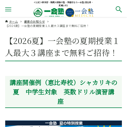
≪公式≫医学部・難関大受験の塾・予備校なら一会塾(恵比寿・
武蔵小杉)
ホーム
最新のお知らせ
【2026夏】一会塾の夏期授業１人最大３講座まで無料ご招待！
【2026夏】一会塾の夏期授業１
人最大３講座まで無料ご招待！
講座開催例（恵比寿校）シャカリキの
夏 中学生対象 英数ドリル演習講
座