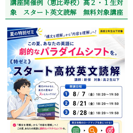
講座開催例（恵比寿校）高２・１生対
象 スタート英文読解 無料対象講座